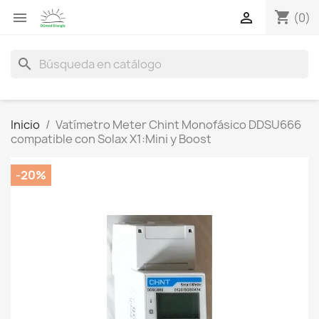
shopping_cart


(0)
search
Inicio
Vatímetro Meter Chint Monofásico DDSU666
compatible con Solax X1:Mini y Boost
-20%