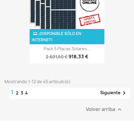
¡DISPONIBLE SÓLO EN
INTERNET!
Pack 5 Placas Solares...
918,33 €
2.601,50 €
Mostrando 1-12 de 45 artículo(s)
1

Siguiente
2
3
4
Volver arriba
