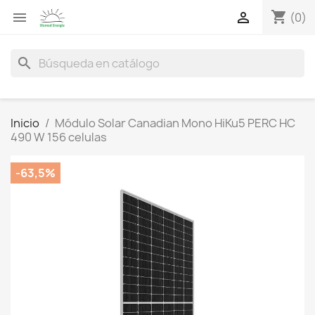
shopping_cart


(0)
search
Inicio
Módulo Solar Canadian Mono HiKu5 PERC HC
490 W 156 celulas
-63,5%