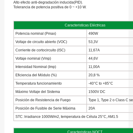
Alto efecto anti-degradación inducida(PID).
Tolerancia de potencia positiva de 0 ~ +10 W.
Caracteristicas Eléctricas
Potencia nominal (Pmax)
490W
Voltaje de circuito abierto (VOC)
53,3V
Corriente de cortocircuito (ISC)
11,67A
Voltaje nominal (Vmp)
44,6V
Intensidad Nominal (Imp)
11,00A
Eficiencia del Módulo (%)
20,8 %
Temperatura funcionamiento
-40°C to +85°C
Máximo Voltaje del Sistema
1500V DC
Posición de Resistencia de Fuego
Type 1, Type 2 o Class C s
Posición de Fusible de Serie Máxima
20A
STC: lrradiance 1000W/m2, temperatura de Célula 25°C, AM1.5
Caracteristicas NOCT