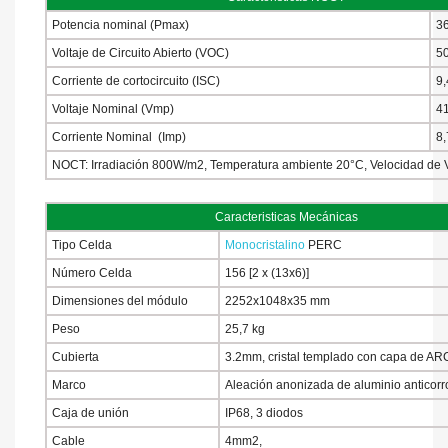
Potencia nominal (Pmax)
3
Voltaje de Circuito Abierto (VOC)
50
Corriente de cortocircuito (ISC)
9,
Voltaje Nominal (Vmp)
41
Corriente Nominal (Imp)
8,
NOCT: Irradiación 800W/m2, Temperatura ambiente 20°C, Velocidad de V
Caracteristicas Mecánicas
Tipo Celda
Monocristalino
PERC
Número Celda
156 [2 x (13x6)]
Dimensiones del módulo
2252x1048x35 mm
Peso
25,7 kg
Cubierta
3.2mm, cristal templado con capa de AR
Marco
Aleación anonizada de aluminio anticorr
Caja de unión
IP68, 3 diodos
Cable
4mm2,