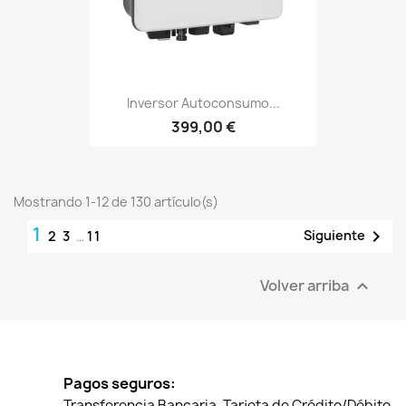
Inversor Autoconsumo...
399,00 €
Mostrando 1-12 de 130 artículo(s)
1

Siguiente
2
3
…
11
Volver arriba

Pagos seguros:
Transferencia Bancaria, Tarjeta de Crédito/Débito