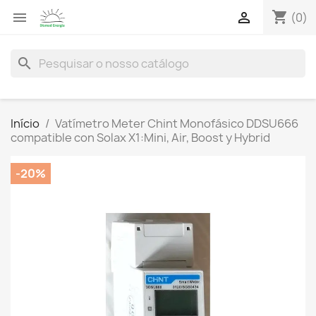
shopping_cart


(0)
search
Início
Vatímetro Meter Chint Monofásico DDSU666
compatible con Solax X1:Mini, Air, Boost y Hybrid
-20%