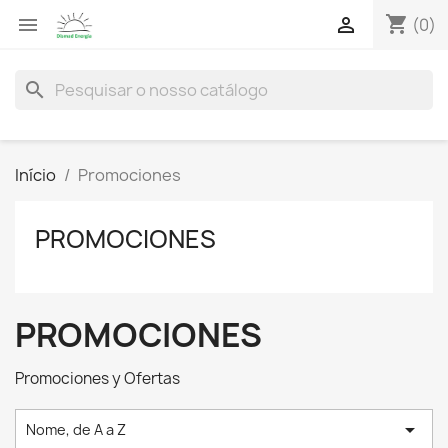
shopping_cart


(0)
search
Início
Promociones
PROMOCIONES
PROMOCIONES
Promociones y Ofertas

Nome, de A a Z