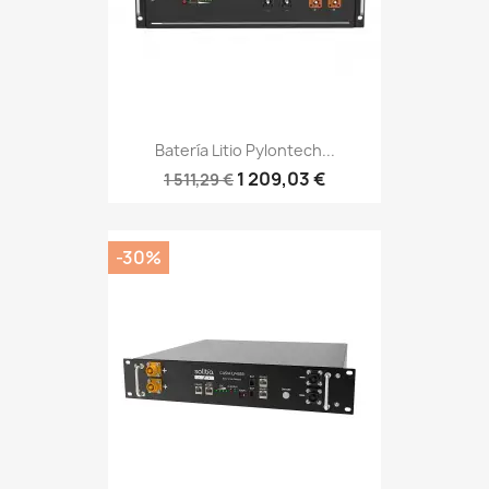
Batería Litio Pylontech...
1 209,03 €
1 511,29 €
-30%