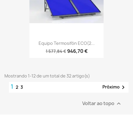
Equipo Termosifón ECO(2...
946,70 €
1 577,84 €
Mostrando 1-12 de um total de 32 artigo(s)
1

Próximo
2
3
Voltar ao topo
