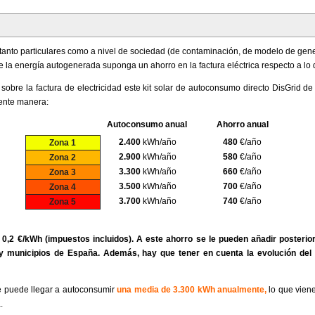
tanto particulares como a nivel de sociedad (de contaminación, de modelo de gene
a energía autogenerada suponga un ahorro en la factura eléctrica respecto a lo qu
obre la factura de electricidad este kit solar de autoconsumo directo DisGrid d
iente manera:
Autoconsumo anual
Ahorro anual
2.400
kWh/año
480
€/año
Zona 1
2.900
kWh/año
580
€/año
Zona 2
3.300
kWh/año
660
€/año
Zona 3
3.500
kWh/año
700
€/año
Zona 4
3.700
kWh/año
740
€/año
Zona 5
e 0,2 €/kWh (impuestos incluidos). A este ahorro se le pueden añadir posteri
y municipios de España. Además, hay que tener en cuenta la evolución del p
se puede llegar a autoconsumir
una media de 3.300 kWh anualmente,
lo que vien
.