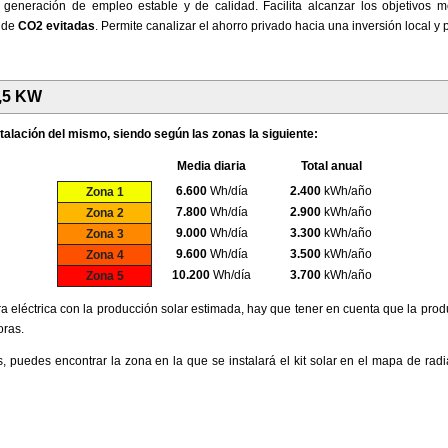
y generación de empleo estable y de calidad. Facilita alcanzar los objetivos 
s de
CO2 evitadas
. Permite canalizar el ahorro privado hacia una inversión local y
1,5 KW
nstalación del mismo, siendo según las zonas la siguiente:
Media diaria
Total anual
6.600
Wh/día
2.400
kWh/año
Zona 1
7.800
Wh/día
2.900
kWh/año
Zona 2
9.000
Wh/día
3.300
kWh/año
Zona 3
9.600
Wh/día
3.500
kWh/año
Zona 4
10.200
Wh/día
3.700
kWh/año
Zona 5
ra eléctrica con la producción solar estimada, hay que tener en cuenta que la prod
oras.
 puedes encontrar la zona en la que se instalará el kit solar en el mapa de rad