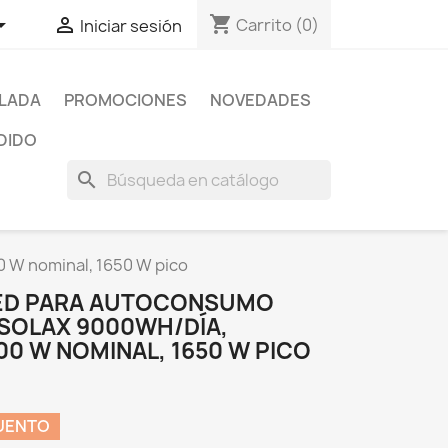
shopping_cart


Carrito
(0)
Iniciar sesión
SLADA
PROMOCIONES
NOVEDADES
DIDO
search
 W nominal, 1650 W pico
RED PARA AUTOCONSUMO
-SOLAX 9000WH/DÍA,
0 W NOMINAL, 1650 W PICO
UENTO