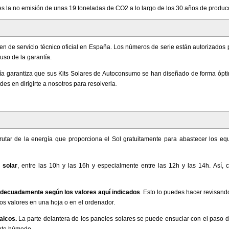
es la no emisión de unas 19 toneladas de CO2 a lo largo de los 30 años de producc
 de servicio técnico oficial en España. Los números de serie están autorizados 
uso de la garantía.
a garantiza que sus Kits Solares de Autoconsumo se han diseñado de forma ópti
es en dirigirte a nosotros para resolverla
.
isfrutar de la energía que proporciona el Sol gratuitamente para abastecer los eq
 solar
, entre las 10h y las 16h y especialmente entre las 12h y las 14h. Así,
 adecuadamente según los valores aquí indicados
. Esto lo puedes hacer revisand
los valores en una hoja o en el ordenador.
aicos.
La parte delantera de los paneles solares se puede ensuciar con el paso d
nte húmedo.