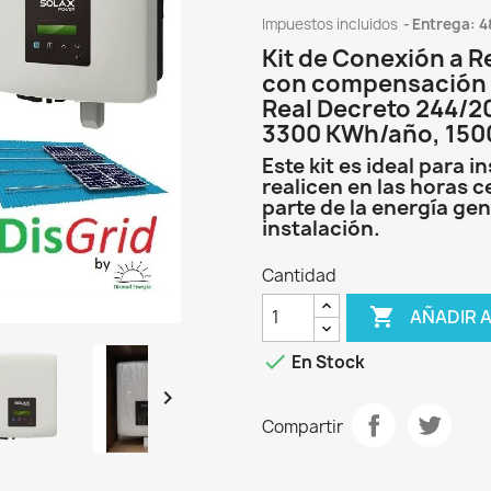
Impuestos incluidos
Entrega: 4
Kit de Conexión a 
con compensación 
Real Decreto 244/2
3300 KWh/año, 1500
Este kit es ideal para
realicen en las horas c
parte de la energía ge
instalación.
Cantidad

AÑADIR 

En Stock

Compartir