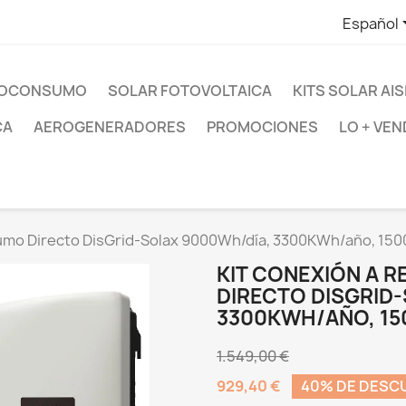
Español
UTOCONSUMO
SOLAR FOTOVOLTAICA
KITS SOLAR AI
CA
AEROGENERADORES
PROMOCIONES
LO + VEN
umo Directo DisGrid-Solax 9000Wh/día, 3300KWh/año, 1500
KIT CONEXIÓN A 
DIRECTO DISGRID
3300KWH/AÑO, 150
1.549,00 €
929,40 €
40% DE DESC