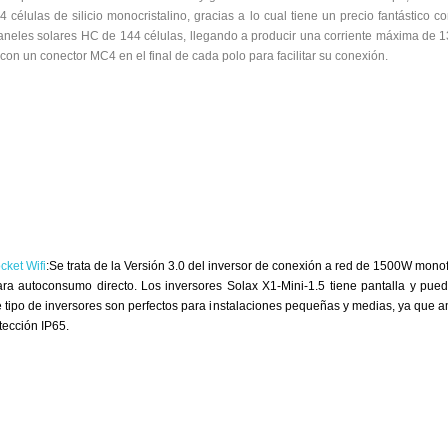
élulas de silicio monocristalino, gracias a lo cual tiene un precio fantástico c
aneles solares HC de 144 células, llegando a producir una corriente máxima de 1
n un conector MC4 en el final de cada polo para facilitar su conexión.
cket Wifi
:Se trata de la Versión 3.0 del inversor de conexión a red de 1500W monof
ra autoconsumo directo. Los inversores Solax X1-Mini-1.5 tiene pantalla y pue
Este tipo de inversores son perfectos para instalaciones pequeñas y medias, ya que
tección IP65.