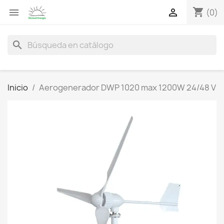
shopping_cart


(0)
search
Inicio
Aerogenerador DWP 1020 max 1200W 24/48 V