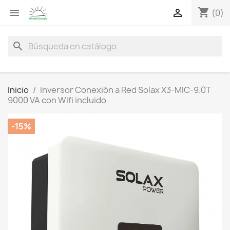
shopping_cart


(0)
search
Inicio
Inversor Conexión a Red Solax X3-MIC-9.0T
9000 VA con Wifi incluido
-15%