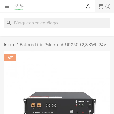
shopping_cart


(0)
search
Inicio
Batería Litio Pylontech UP2500 2,8 KWh 24V
-6%