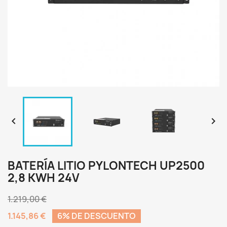


BATERÍA LITIO PYLONTECH UP2500
2,8 KWH 24V
1.219,00 €
1.145,86 €
6% DE DESCUENTO