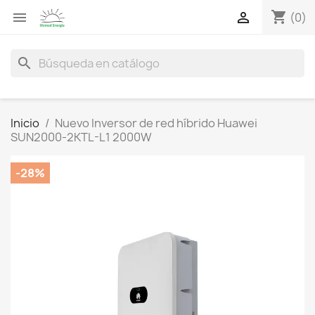
shopping_cart


(0)
search
Inicio
Nuevo Inversor de red híbrido Huawei
SUN2000-2KTL-L1 2000W
-28%