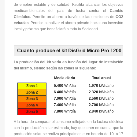
de empleo estable y de calidad. Facilita alcanzar los objetivos
medioambientales del país de lucha contra el
Cambio
Climático.
Permite un ahorro a través de las emisiones de
CO2
evitadas
. Permite canalizar el ahorro privado hacia una inversión
local y próxima que beneficiará a toda la Sociedad.
Cuanto produce el kit DisGrid Micro Pro 1200
La producción del kit varía en función del lugar de instalación
del mismo, siendo según las zonas la siguiente:
Media diaria
Total anual
5.400
Wh/día
1.970
kWh/año
Zona 1
6.400
Wh/día
2.320
kWh/año
Zona 2
7.000
Wh/día
2.560
kWh/año
Zona 3
7.400
Wh/día
2.700
kWh/año
Zona 4
7.800
Wh/día
2.840
kWh/año
Zona 5
A la hora de comparar el consumo reflejado en la factura eléctrica
con la producción solar estimada, hay que tener en cuenta que la
producción solar se realiza principalmente en horario de 10 a 17