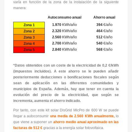
varía en función de la zona de la instalación de la siguiente
manera:
Autoconsumo anual
Ahorro anual
1.970
KWh/año
394
€/año
Zona 1
2.320
KWh/año
464
€/año
Zona 2
2.560
KWh/año
512
€/año
Zona 3
2.700
KWh/año
540
€/año
Zona 4
2.840
KWh/año
568
€/año
Zona 5
*Datos obtenidos con un coste de la electricidad de 0,2 €/kWh
(impuestos incluidos). A este ahorro se le pueden añadir
posteriormente deducciones o bonificaciones fiscales según
sean de aplicación en las diferentes comunidades y
municipios de España. Además, hay que tener en cuenta la
evolución del precio de la electricidad, que según se
incrementa, aumenta el ahorro indicado.
Por tanto, con este kit solar DisGrid MicPro de 600 W se puede
llegar a autoconsumir
una media de 2.560 KWh anualmente,
lo
que viene a suponer un
ahorro medio anual aproximado en las
facturas de 512 €
gracias a la energía solar fotovoltaica.