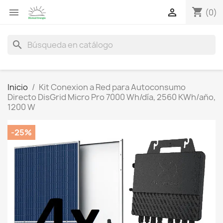
shopping_cart


(0)
search
Inicio
Kit Conexion a Red para Autoconsumo
Directo DisGrid Micro Pro 7000 Wh/día, 2560 KWh/año,
1200 W
-25%