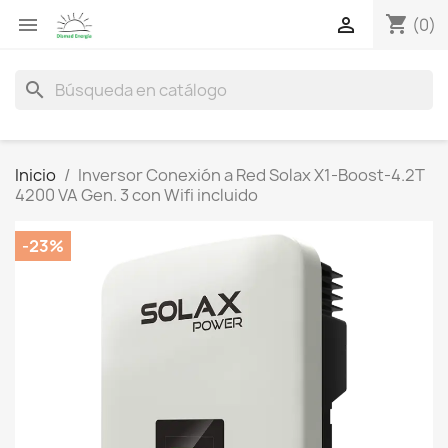
shopping_cart


(0)
search
Inicio
Inversor Conexión a Red Solax X1-Boost-4.2T
4200 VA Gen. 3 con Wifi incluido
-23%