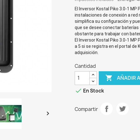
El
Inversor Kostal Piko 3.0-1 MP 
instalaciones de conexión a red
simplifica su configuración y pue
que se desee conectar baterías e
obstante para trabajar con bate
El
Inversor Kostal Piko 3.0-1 MP 
a 5 si se registra en el portal d
adquisición.
Cantidad

AÑADIR 

En Stock
Compartir
