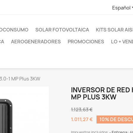
Español
UTOCONSUMO
SOLAR FOTOVOLTAICA
KITS SOLAR AI
CA
AEROGENERADORES
PROMOCIONES
LO + VEN
 3.0-1 MP Plus 3KW
INVERSOR DE RED 
MP PLUS 3KW
1.123,63 €
1.011,27 €
10% DE DESC
Impuestos incluidos
Entrega: 4