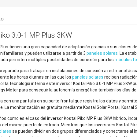
to
Piko 3.0-1 MP Plus 3KW
lus tienen una gran capacidad de adaptación gracias a sus clases de po
nifamiliares y pueden utilizarse a partir de 3
paneles solares
. La esta
rada permiten múltiples posibilidades de conexión para los
módulos fo
preparado para trabajar en instalaciones de conexión a red monofásicas
nte las horas diurnas en las que los
paneles solares
reciban radiació
por la tecnología interna este inversor Kostal Piko 3.0-1 MP Plus 3KW pu
rgy Meter para conseguir la autonomía energética también los días de 
a con una pantalla en su parte frontal que registra los datos y permite
ie. La monitorización es gratuita mediante Kostal Solar Portal, Kostal 
os como es el caso del inversor Kostal Piko MP Plus 3KW híbrido, inco
s del mismo puerto de entrada. Mientras que los inversores Kostal Pi
olares
se pueden dividir en dos grupos diferenciados y conectarse al i