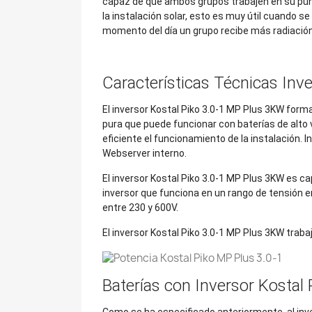
capaz de que ambos grupos trabajen en su punt
la instalación solar, esto es muy útil cuando 
momento del día un grupo recibe más radiación 
Características Técnicas Inv
El inversor Kostal Piko 3.0-1 MP Plus 3KW form
pura que puede funcionar con baterías de alto v
eficiente el funcionamiento de la instalación. I
Webserver interno.
El inversor Kostal Piko 3.0-1 MP Plus 3KW es c
inversor que funciona en un rango de tensión e
entre 230 y 600V.
El inversor Kostal Piko 3.0-1 MP Plus 3KW traba
Baterías con Inversor Kostal
Como se ha especificado anteriormente, al inv