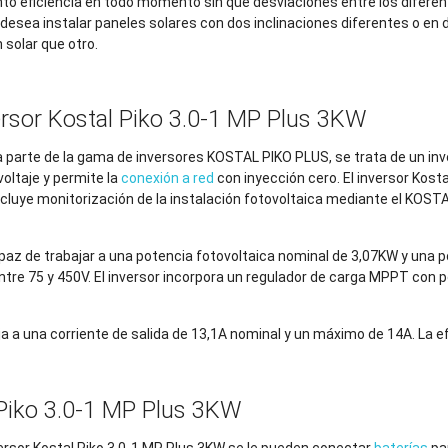
o eficiencia en todo momento sin que desviaciones entre los diferen
se desea instalar paneles solares con dos inclinaciones diferentes o e
solar que otro.
ersor Kostal Piko 3.0-1 MP Plus 3KW
a parte de la gama de inversores KOSTAL PIKO PLUS, se trata de un in
oltaje y permite la
conexión a red
con inyección cero. El inversor Kost
ncluye monitorización de la instalación fotovoltaica mediante el KOSTAL 
apaz de trabajar a una potencia fotovoltaica nominal de 3,07KW y una 
ntre 75 y 450V. El inversor incorpora un regulador de carga MPPT con 
ja a una corriente de salida de 13,1A nominal y un máximo de 14A. La efi
 Piko 3.0-1 MP Plus 3KW
ersor Kostal Piko 3.0-1 MP Plus 3KW se le pueden conectar
baterías
pa