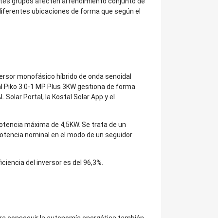
tes grupos afecten al rendimiento conjunto de
n diferentes ubicaciones de forma que según el
versor monofásico híbrido de onda senoidal
al Piko 3.0-1 MP Plus 3KW gestiona de forma
Solar Portal, la Kostal Solar App y el
potencia máxima de 4,5KW. Se trata de un
potencia nominal en el modo de un seguidor
ciencia del inversor es del 96,3%.
ra conseguir la autonomía energética también