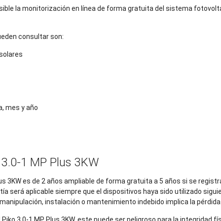
ble la monitorización en línea de forma gratuita del sistema fotovolta
ueden consultar son:
 solares
a, mes y año
o 3.0-1 MP Plus 3KW
lus 3KW es de 2 años ampliable de forma gratuita a 5 años si se regist
tía será aplicable siempre que el dispositivos haya sido utilizado sig
 manipulación, instalación o mantenimiento indebido implica la pérdida 
l Piko 3.0-1 MP Plus 3KW, este puede ser peligroso para la integridad fí