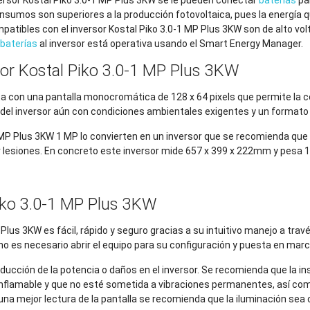
consumos son superiores a la producción fotovoltaica, pues la energía
patibles con el inversor Kostal Piko 3.0-1 MP Plus 3KW son de alto vo
baterías
al inversor está operativa usando el Smart Energy Manager.
rsor Kostal Piko 3.0-1 MP Plus 3KW
ta con una pantalla monocromática de 128 x 64 pixels que permite la co
d del inversor aún con condiciones ambientales exigentes y un format
o MP Plus 3KW 1 MP lo convierten en un inversor que se recomienda qu
r lesiones. En concreto este inversor mide 657 x 399 x 222mm y pesa 1
Piko 3.0-1 MP Plus 3KW
P Plus 3KW es fácil, rápido y seguro gracias a su intuitivo manejo a tr
o es necesario abrir el equipo para su configuración y puesta en marc
cción de la potencia o daños en el inversor. Se recomienda que la inst
o inflamable y que no esté sometida a vibraciones permanentes, así com
na mejor lectura de la pantalla se recomienda que la iluminación sea 