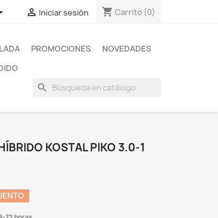
shopping_cart


Carrito
(0)
Iniciar sesión
SLADA
PROMOCIONES
NOVEDADES
DIDO
search
HÍBRIDO KOSTAL PIKO 3.0-1
UENTO
8-72 horas