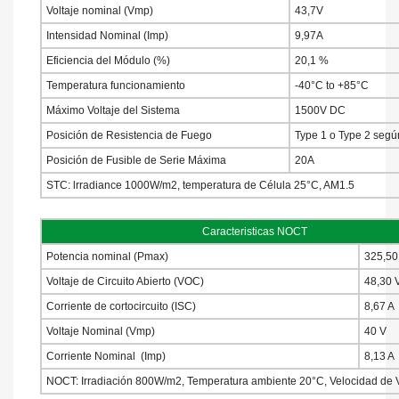
Voltaje nominal (Vmp)
43,7V
Intensidad Nominal (Imp)
9,97A
Eficiencia del Módulo (%)
20,1 %
Temperatura funcionamiento
-40°C to +85°C
Máximo Voltaje del Sistema
1500V DC
Posición de Resistencia de Fuego
Type 1 o Type 2 seg
Posición de Fusible de Serie Máxima
20A
STC: lrradiance 1000W/m2, temperatura de Célula 25°C, AM1.5
Caracteristicas NOCT
Potencia nominal (Pmax)
325,50
Voltaje de Circuito Abierto (VOC)
48,30 
Corriente de cortocircuito (ISC)
8,67 A
Voltaje Nominal (Vmp)
40 V
Corriente Nominal (Imp)
8,13 A
NOCT: Irradiación 800W/m2, Temperatura ambiente 20°C, Velocidad de V