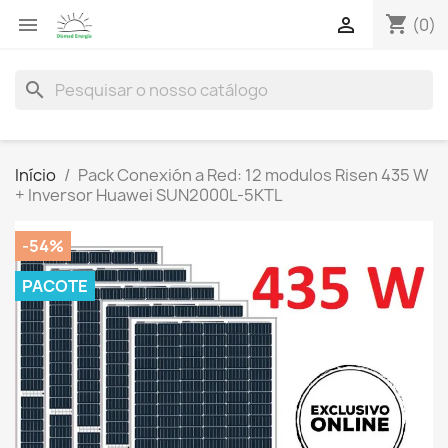
shopping_cart


(0)
search
Início
Pack Conexión a Red: 12 modulos Risen 435 W
+ Inversor Huawei SUN2000L-5KTL
-54%
PACOTE