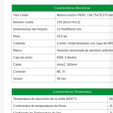
Caracteristicas Mecánicas
Tipo Celda
Mono
cristalino
PERC 158,75x79,375 m
Número Celda
156 (6x13+6x13)
Dimensiones del módulo
2178x996x40 mm
Peso
25,5 kg
Cubierta
3.2mm, cristal templado con capa de AR
Marco
Aleación anonizada de aluminio anticorr
Caja de unión
IP68, 3 diodos
Cable
4mm2, 300mm
Conector
MC IV
Grosor
40 mm
Caracteristicas Temperatura
Temperatura de operación de la celda (NOCT)
45
Coeficientes de temperaturas de Pmax
-0