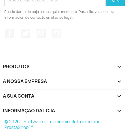
Puede darse de baja en cualquier momento. Para ello, vea nuestra
información de contacto en el aviso legal.
Facebook
Twitter
YouTube
Instagram
PRODUTOS

A NOSSA EMPRESA

A SUA CONTA

INFORMAÇÃO DA LOJA
keyboard_arrow_down
© 2026 - Software de comércio eletrónico por
PrestaShop™