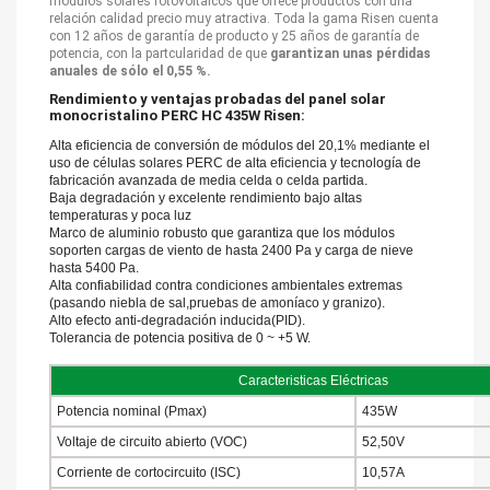
módulos solares fotovoltaicos que ofrece productos con una
relación calidad precio muy atractiva. Toda la gama Risen cuenta
con 12 años de garantía de producto y 25 años de garantía de
potencia, con la partcularidad de que
garantizan unas pérdidas
anuales de sólo el 0,55 %.
Rendimiento y ventajas probadas del panel solar
monocristalino PERC HC 435W Risen:
Alta eficiencia de conversión de módulos del 20,1% mediante el
uso de células solares PERC de alta eficiencia y tecnología de
fabricación avanzada de media celda o celda partida.
Baja degradación y excelente rendimiento bajo altas
temperaturas y poca luz
Marco de aluminio robusto que garantiza que los módulos
soporten cargas de viento de hasta 2400 Pa y carga de nieve
hasta 5400 Pa.
Alta confiabilidad contra condiciones ambientales extremas
(pasando niebla de sal,pruebas de amoníaco y granizo).
Alto efecto anti-degradación inducida(PID).
Tolerancia de potencia positiva de 0 ~ +5 W.
Caracteristicas Eléctricas
Potencia nominal (Pmax)
435W
Voltaje de circuito abierto (VOC)
52,50V
Corriente de cortocircuito (ISC)
10,57A