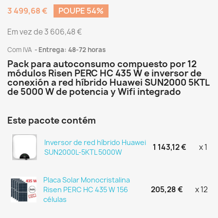
3 499,68 €
POUPE 54%
Em vez de 3 606,48 €
Com IVA
Entrega: 48-72 horas
Pack para autoconsumo compuesto por 12
módulos Risen PERC HC 435 W e inversor de
conexión a red híbrido Huawei SUN2000 5KTL
de 5000 W de potencia y Wifi integrado
Este pacote contém
Inversor de red híbrido Huawei
1 143,12 €
x 1
SUN2000L-5KTL 5000W
Placa Solar Monocristalina
205,28 €
x 12
Risen PERC HC 435 W 156
células