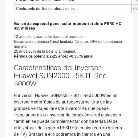
Coeficiente de Temperatura de Voc
-0
Coeficiente de Temperaturas de Isc
0.
Garantía especial panel solar monocristalino PERC HC
435W Risen
12 años de garantía limitada del producto.
Garantía de potencia lineal limitada: 12 años 90% de la potencia
nominal,
25 años 80% de la potencia nominal.
Pérdida de potencia 2-25 años: <0,55 % anual
Características del Inversor
Huawei SUN2000L-5KTL Red
5000W
El inversor Huawei SUN2000L-5KTL Red 5000W es un
inversor monofásico de autoconsumo. Una de las
grandes ventajas de este inversor es que puede
trabajar como un inversor de conexión a red clásicos o
también se puede complementar con baterías LG de
alto voltaje, de la gama RESU H(o cualquier otra batería
de HV). Gracias a ello podremos iniciarnos en una