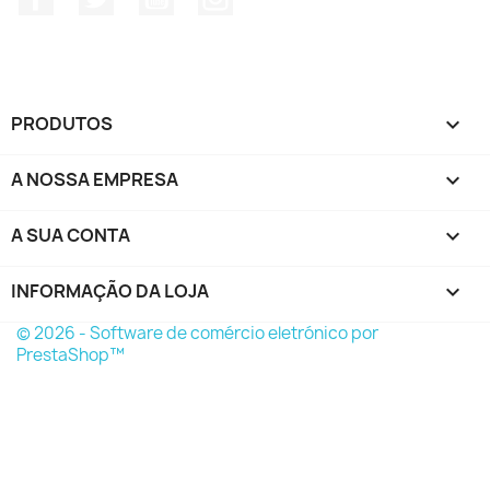
PRODUTOS

A NOSSA EMPRESA

A SUA CONTA

INFORMAÇÃO DA LOJA
keyboard_arrow_down
© 2026 - Software de comércio eletrónico por
PrestaShop™