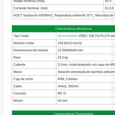
Voltaje Nominal (Vmp)
40 V
Corriente Nominal (Imp)
8,13 A
NOCT: Irradiación 800W/m2, Temperatura ambiente 20°C, Velocidad de V
Caracteristicas Mecánicas
Tipo Celda
Monocristalino
PERC 158,75x79,375 m
Número Celda
156 (6x13+6x13)
Dimensiones del módulo
2178x996x40 mm
Peso
25,5 kg
Cubierta
3.2mm, cristal templado con capa de AR
Marco
Aleación anonizada de aluminio anticorr
Caja de unión
IP68, 3 diodos
Cable
4mm2, 300mm
Conector
MC IV
Grosor
40 mm
Caracteristicas Temperatura