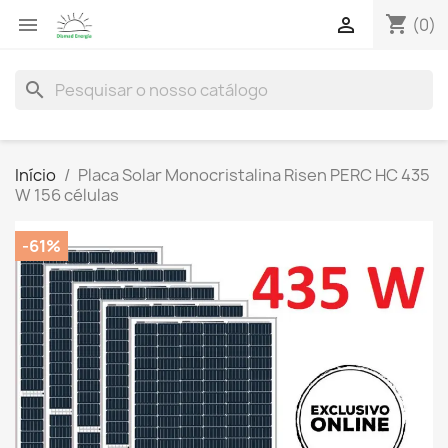
shopping_cart


(0)
search
Início
Placa Solar Monocristalina Risen PERC HC 435
W 156 células
-61%