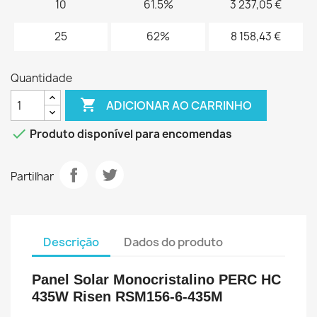
10
61.5%
3 237,05 €
25
62%
8 158,43 €
Quantidade

ADICIONAR AO CARRINHO

Produto disponível para encomendas
Partilhar
Descrição
Dados do produto
Panel Solar Monocristalino PERC HC
435W Risen RSM156-6-435M