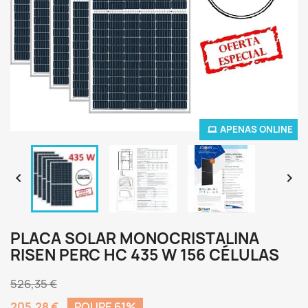
APENAS ONLINE


PLACA SOLAR MONOCRISTALINA
RISEN PERC HC 435 W 156 CÉLULAS
526,35 €
205,28 €
POUPE 61%