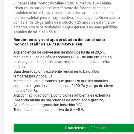
El
panel solar monocristalino PERC HC 435W 156 celulas
Risen
es un nuevo producto eficiente del fabricante chino de
módulos solares fotovoltaicos que ofrece productos con una
relación calidad precio muy atractiva. Toda la gama Risen cuenta
con 12 años de garantía de producto y 25 años de garantía de
potencia, con la partcularidad de que
garantizan unas pérdidas
anuales de sólo el 0,55 %.
Rendimiento y ventajas probadas del panel solar
monocristalino PERC HC 435W Risen:
Alta eficiencia de conversión de módulos hasta el 20,5%
mediante el uso de células solares PERC de alta eficiencia y
tecnología de fabricación avanzada de media celda o celda
partida.
Baja degradación y excelente rendimiento bajo altas
temperaturas y poca luz
Marco de aluminio robusto que garantiza que los módulos
soporten cargas de viento de hasta 2400 Pa y carga de nieve
hasta 5400 Pa.
Alta confiabilidad contra condiciones ambientales extremas
(pasando niebla de sal,pruebas de amoníaco y granizo).
Alto efecto anti-degradación inducida(PID).
Tolerancia de potencia positiva de 0 ~ +5 W.
Caracteristicas Eléctricas