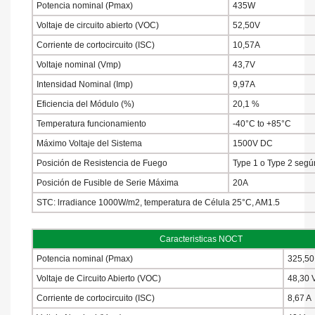
Potencia nominal (Pmax)
435W
Voltaje de circuito abierto (VOC)
52,50V
Corriente de cortocircuito (ISC)
10,57A
Voltaje nominal (Vmp)
43,7V
Intensidad Nominal (Imp)
9,97A
Eficiencia del Módulo (%)
20,1 %
Temperatura funcionamiento
-40°C to +85°C
Máximo Voltaje del Sistema
1500V DC
Posición de Resistencia de Fuego
Type 1 o Type 2 seg
Posición de Fusible de Serie Máxima
20A
STC: lrradiance 1000W/m2, temperatura de Célula 25°C, AM1.5
Caracteristicas NOCT
Potencia nominal (Pmax)
325,50
Voltaje de Circuito Abierto (VOC)
48,30 
Corriente de cortocircuito (ISC)
8,67 A