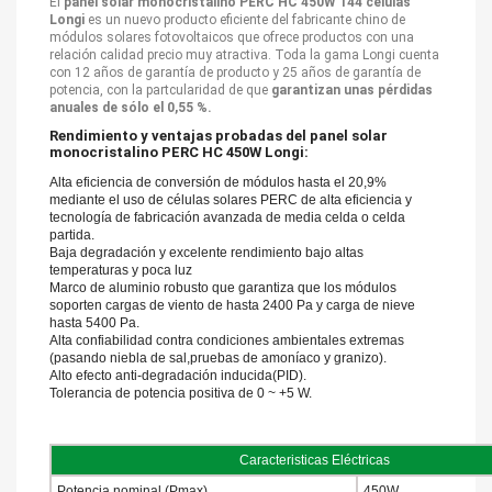
El
panel solar monocristalino PERC HC 450W 144 celulas
Longi
es un nuevo producto eficiente del fabricante chino de
módulos solares fotovoltaicos que ofrece productos con una
relación calidad precio muy atractiva. Toda la gama Longi cuenta
con 12 años de garantía de producto y 25 años de garantía de
potencia, con la partcularidad de que
garantizan unas pérdidas
anuales de sólo el 0,55 %.
Rendimiento y ventajas probadas del panel solar
monocristalino PERC HC 450W Longi:
Alta eficiencia de conversión de módulos hasta el 20,9%
mediante el uso de células solares PERC de alta eficiencia y
tecnología de fabricación avanzada de media celda o celda
partida.
Baja degradación y excelente rendimiento bajo altas
temperaturas y poca luz
Marco de aluminio robusto que garantiza que los módulos
soporten cargas de viento de hasta 2400 Pa y carga de nieve
hasta 5400 Pa.
Alta confiabilidad contra condiciones ambientales extremas
(pasando niebla de sal,pruebas de amoníaco y granizo).
Alto efecto anti-degradación inducida(PID).
Tolerancia de potencia positiva de 0 ~ +5 W.
Caracteristicas Eléctricas
Potencia nominal (Pmax)
450W