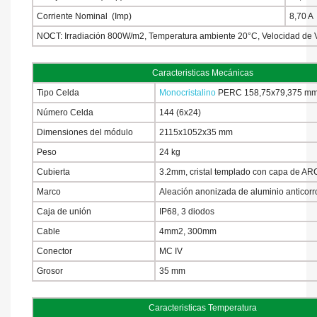
Corriente Nominal (Imp)
8,70 A
NOCT: Irradiación 800W/m2, Temperatura ambiente 20°C, Velocidad de V
Caracteristicas Mecánicas
Tipo Celda
Monocristalino
PERC 158,75x79,375 m
Número Celda
144 (6x24)
Dimensiones del módulo
2115x1052x35 mm
Peso
24 kg
Cubierta
3.2mm, cristal templado con capa de AR
Marco
Aleación anonizada de aluminio anticorr
Caja de unión
IP68, 3 diodos
Cable
4mm2, 300mm
Conector
MC IV
Grosor
35 mm
Caracteristicas Temperatura