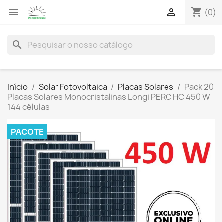
shopping_cart


(0)
search
Início
Solar Fotovoltaica
Placas Solares
Pack 20
Placas Solares Monocristalinas Longi PERC HC 450 W
144 células
PACOTE