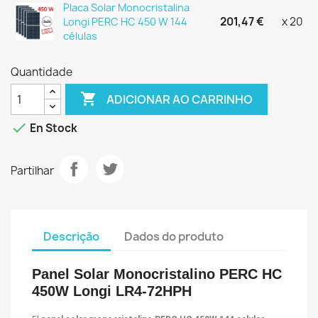
Placa Solar Monocristalina
201,47 €
x 20
Longi PERC HC 450 W 144
células
Quantidade

ADICIONAR AO CARRINHO

En Stock
Partilhar
Descrição
Dados do produto
Panel Solar Monocristalino PERC HC
450W Longi LR4-72HPH