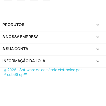
PRODUTOS

A NOSSA EMPRESA

A SUA CONTA

INFORMAÇÃO DA LOJA
keyboard_arrow_down
© 2026 - Software de comércio eletrónico por
PrestaShop™