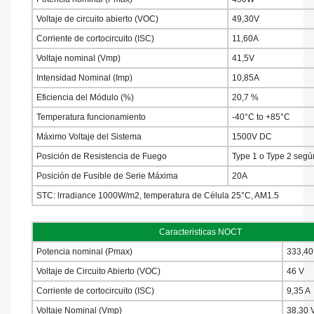
Voltaje de circuito abierto (VOC)
49,30V
Corriente de cortocircuito (ISC)
11,60A
Voltaje nominal (Vmp)
41,5V
Intensidad Nominal (Imp)
10,85A
Eficiencia del Módulo (%)
20,7 %
Temperatura funcionamiento
-40°C to +85°C
Máximo Voltaje del Sistema
1500V DC
Posición de Resistencia de Fuego
Type 1 o Type 2 seg
Posición de Fusible de Serie Máxima
20A
STC: lrradiance 1000W/m2, temperatura de Célula 25°C, AM1.5
Caracteristicas NOCT
Potencia nominal (Pmax)
333,40
Voltaje de Circuito Abierto (VOC)
46 V
Corriente de cortocircuito (ISC)
9,35 A
Voltaje Nominal (Vmp)
38,30 