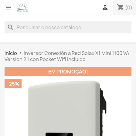
shopping_cart


(0)
search
Início
Inversor Conexión a Red Solax X1 Mini 1100 VA
Version 2.1 con Pocket Wifi incluido
EM PROMOÇÃO!
-25%