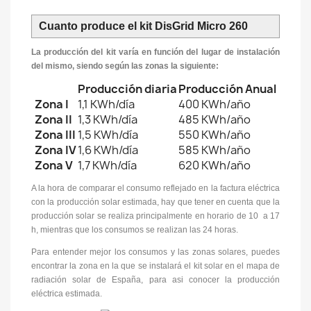
Cuanto produce el kit DisGrid Micro 260
La producción del kit varía en función del lugar de instalación
del mismo, siendo según las zonas la siguiente:
Producción diaria
Producción Anual
Zona I
1,1 KWh/día
400 KWh/año
Zona II
1,3 KWh/día
485 KWh/año
Zona III
1,5 KWh/día
550 KWh/año
Zona IV
1,6 KWh/día
585 KWh/año
Zona V
1,7 KWh/día
620 KWh/año
A la hora de comparar el consumo reflejado en la factura eléctrica
con la producción solar estimada, hay que tener en cuenta que la
producción solar se realiza principalmente en horario de 10 a 17
h, mientras que los consumos se realizan las 24 horas.
Para entender mejor los consumos y las zonas solares, puedes
encontrar la zona en la que se instalará el kit solar en el mapa de
radiación solar de España, para asi conocer la producción
eléctrica estimada.