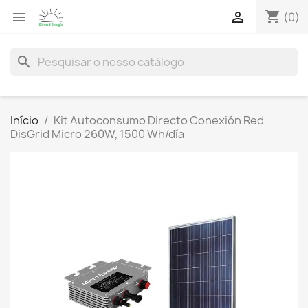
shopping_cart


(0)
search
Início
Kit Autoconsumo Directo Conexión Red
DisGrid Micro 260W, 1500 Wh/día