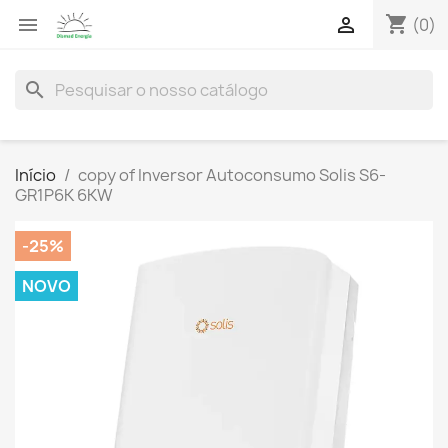
shopping_cart


(0)
search
Início
copy of Inversor Autoconsumo Solis S6-
GR1P6K 6KW
-25%
NOVO