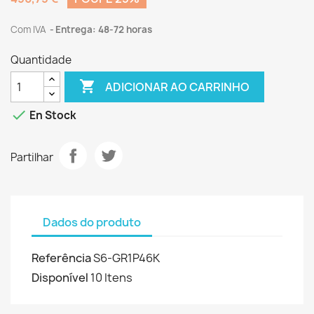
Com IVA
Entrega: 48-72 horas
Quantidade

ADICIONAR AO CARRINHO

En Stock
Partilhar
Dados do produto
Referência
S6-GR1P46K
Disponível
10 Itens