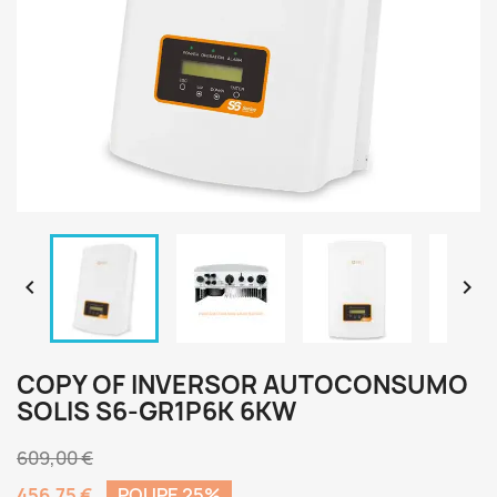


COPY OF INVERSOR AUTOCONSUMO
SOLIS S6-GR1P6K 6KW
609,00 €
456,75 €
POUPE 25%