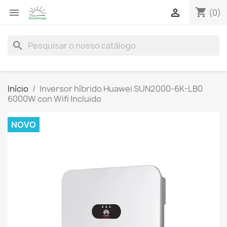
shopping_cart


(0)
search
Início
Inversor híbrido Huawei SUN2000-6K-LB0
6000W con Wifi Incluido
NOVO