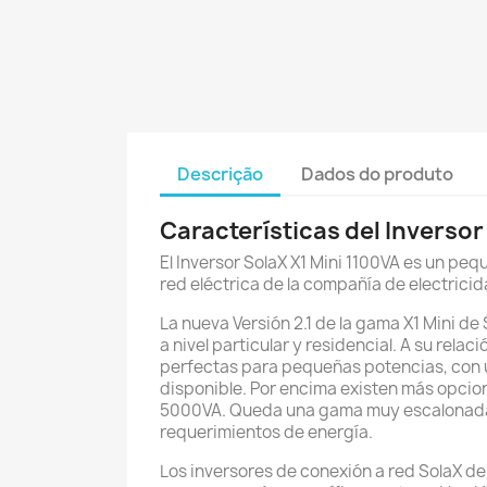
Descrição
Dados do produto
Características del Inversor
El Inversor SolaX X1 Mini 1100VA es un pe
red eléctrica de la compañía de electrici
La nueva Versión 2.1 de la gama X1 Mini 
a nivel particular y residencial. A su re
perfectas para pequeñas potencias, con u
disponible. Por encima existen más opcion
5000VA. Queda una gama muy escalonada c
requerimientos de energía.
Los inversores de conexión a red SolaX de