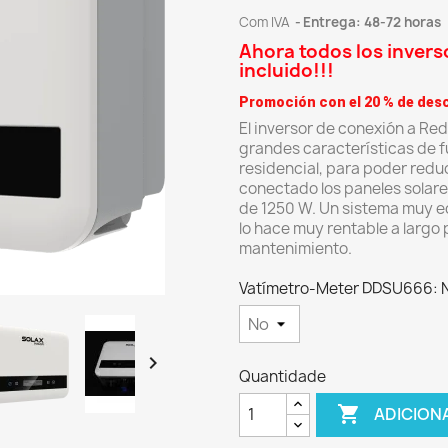
Com IVA
Entrega: 48-72 horas
Ahora todos los inverso
incluido!!!
Promoción con el 20 % de desc
El inversor de conexión a Red
grandes características de f
residencial, para poder redu
conectado los paneles solar
de 1250 W. Un sistema muy ec
lo hace muy rentable a largo 
mantenimiento.
Vatímetro-Meter DDSU666: 

Quantidade

ADICION