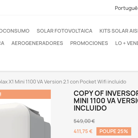
Portuguê
UTOCONSUMO
SOLAR FOTOVOLTAICA
KITS SOLAR AI
CA
AEROGENERADORES
PROMOCIONES
LO + VEN
ax X1 Mini 1100 VA Version 2.1 con Pocket Wifi incluido
COPY OF INVERSOR
!
MINI 1100 VA VERS
INCLUIDO
549,00 €
411,75 €
POUPE 25%