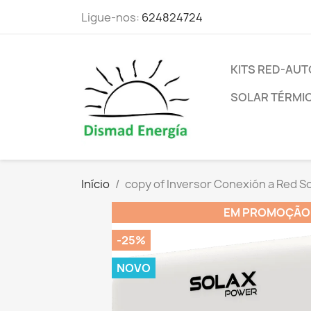
Ligue-nos:
624824724
KITS RED-A
SOLAR TÉRMI
Início
copy of Inversor Conexión a Red Sol
EM PROMOÇÃO
-25%
NOVO