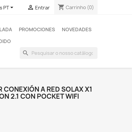
shopping_cart


Carrinho
(0)
s PT
Entrar
SLADA
PROMOCIONES
NOVEDADES
DIDO
search
 CONEXIÓN A RED SOLAX X1
ION 2.1 CON POCKET WIFI