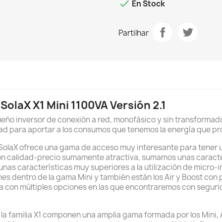

En Stock
Partilhar
 SolaX X1 Mini 1100VA Versión 2.1
queño inversor de conexión a red, monofásico y sin transformad
dad para aportar a los consumos que tenemos la energía que pro
de SolaX ofrece una gama de acceso muy interesante para tene
lación calidad-precio sumamente atractiva, sumamos unas carac
nas características muy superiores a la utilización de micro-
es dentro de la gama Mini y también están los Air y Boost con
on múltiples opciones en las que encontraremos con segurid
 la familia X1 componen una amplia gama formada por los Mini, A