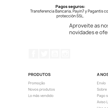
Pagos seguros:
Transferencia Bancaria, Payin7 y Pagantis c
protección SSL.
Aproveite as no
novidades e ofe
Facebook
Twitter
YouTube
Instagram
PRODUTOS
A NO
Promoção
Envío
Novos produtos
Sobre 
Lo más vendido
Pago 
Aviso 