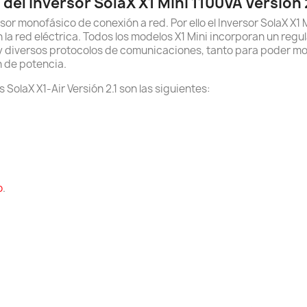
del Inversor SolaX X1 Mini 1100VA Versión 2
ersor monofásico de conexión a red. Por ello el Inversor SolaX X
la red eléctrica. Todos los modelos X1 Mini incorporan un reg
y diversos protocolos de comunicaciones, tanto para poder m
 de potencia.
 SolaX X1-Air Versión 2.1 son las siguientes:
o
.