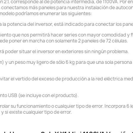
 2.1, corresponde al de potencia intermedia, de 1100VA. Por 
 conectamos más paneles para nuestra instalación de autocons
 modelo podríamos enumerar las siguientes:
 la potencia del inversor, está indicado para conectar los pane
iento que nos permitirá hacer series con mayor comodidad y fle
 puede poner en marcha con solamente 2 paneles de 72 células.
rá poder situar el inversor en exteriores sin ningún problema.
 y un peso muy ligero de sólo 6 kg para que una sola persona p
vitar el vertido del exceso de producción a la red eléctrica m
to USB (se incluye con el producto).
trolar su funcionamiento o cualquier tipo de error. Incorpora 6 
 si existe cualquier tipo de error.