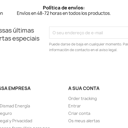
Política de envíos:
on
Envíos en 48-72 horas en todos los productos.
ssas últimas
rtas especiais
Puede darse de baja en cualquier momento. Para
información de contacto en el aviso legal.
SSA EMPRESA
A SUA CONTA
Order tracking
Dismad Energía
Entrar
seguro
Criar conta
Legal y Privacidad
Os meus alertas