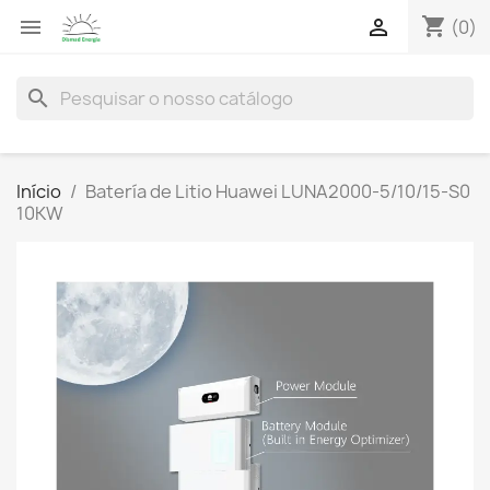
shopping_cart


(0)
search
Início
Batería de Litio Huawei LUNA2000-5/10/15-S0
10KW