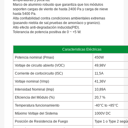
Marco de aluminio robusto que garantiza que los módulos
soporten cargas de viento de hasta 2400 Pa y carga de nieve
hasta 5400 Pa.
Alta confiabilidad contra condiciones ambientales extremas
(pasando niebla de sal,pruebas de amoníaco y granizo).
Alto efecto anti-degradación inducida(PID).
Tolerancia de potencia positiva de 0 ~ +5 W.
Caracteristicas Eléctricas
Potencia nominal (Pmax)
450W
Voltaje de circuito abierto (VOC)
49,98V
Corriente de cortocircuito (ISC)
11,5A
Voltaje nominal (Vmp)
41,36V
Intensidad Nominal (Imp)
10,89A
Eficiencia del Módulo (%)
20,7 %
Temperatura funcionamiento
-40°C to +85°C
Máximo Voltaje del Sistema
1000V DC
Posición de Resistencia de Fuego
Type 1 o Type 2 seg