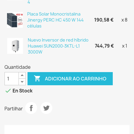
4
Placa Solar Monocristalina
190,58 €
x 8
Jinergy PERC HC 450 W 144
células
Nuevo Inversor de red híbrido
744,79 €
x 1
Huawei SUN2000-3KTL-L1
3000W
Quantidade

ADICIONAR AO CARRINHO

En Stock
Partilhar