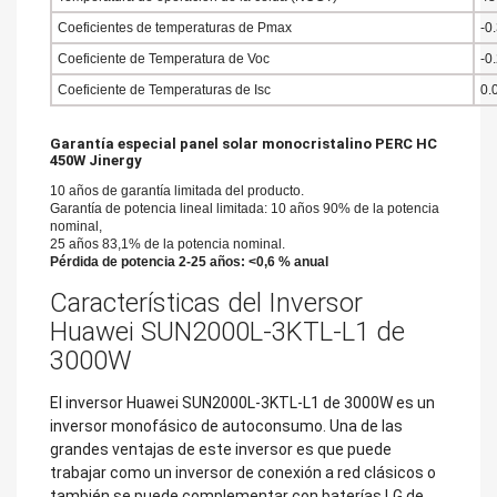
Coeficientes de temperaturas de Pmax
-0
Coeficiente de Temperatura de Voc
-0
Coeficiente de Temperaturas de Isc
0.
Garantía especial panel solar monocristalino PERC HC
450W Jinergy
10 años de garantía limitada del producto.
Garantía de potencia lineal limitada: 10 años 90% de la potencia
nominal,
25 años 83,1% de la potencia nominal.
Pérdida de potencia 2-25 años: <0,6 % anual
Características del Inversor
Huawei SUN2000L-3KTL-L1 de
3000W
El inversor Huawei SUN2000L-3KTL-L1 de 3000W es un
inversor monofásico de autoconsumo. Una de las
grandes ventajas de este inversor es que puede
trabajar como un inversor de conexión a red clásicos o
también se puede complementar con baterías LG de