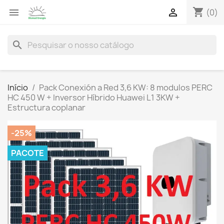
shopping_cart


(0)
search
Início
Pack Conexión a Red 3,6 KW: 8 modulos PERC
HC 450 W + Inversor Híbrido Huawei L1 3KW +
Estructura coplanar
-25%
PACOTE