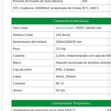
Posición de Fusible de Serie Máxima
20A
STC: lrradiance 1000W/m2, temperatura de Célula 25°C, AM1.5
Caracteristicas Mecánicas
Tipo Celda
Monocristalino
PERC 166x83 mm
Número Celda
144 (6x24)
Dimensiones del módulo
2094x1038x35 mm
Peso
23,3 kg
Cubierta
3.2mm, cristal templado con capa de AR
Marco
Aleación anonizada de aluminio anticorr
Caja de unión
IP68, 3 diodos
Cable
4mm2, 300mm
Conector
MC IV
Grosor
35 mm
Caracteristicas Temperatura
Temperatura de operación de la celda (NOCT)
43