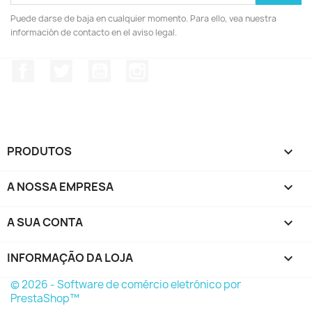
Puede darse de baja en cualquier momento. Para ello, vea nuestra
información de contacto en el aviso legal.
Facebook
Twitter
YouTube
Instagram
PRODUTOS

A NOSSA EMPRESA

A SUA CONTA

INFORMAÇÃO DA LOJA
keyboard_arrow_down
© 2026 - Software de comércio eletrónico por
PrestaShop™