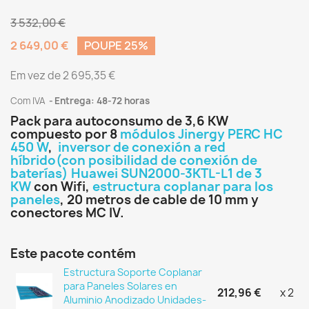
3 532,00 €
2 649,00 €
POUPE 25%
Em vez de 2 695,35 €
Com IVA
Entrega: 48-72 horas
Pack para autoconsumo de 3,6 KW
compuesto por 8
módulos Jinergy PERC HC
450 W
,
inversor de conexión a red
híbrido(con posibilidad de conexión de
baterías) Huawei SUN2000-3KTL-L1 de 3
KW
con Wifi,
estructura coplanar para los
paneles
, 20 metros de cable de 10 mm y
conectores MC IV.
Este pacote contém
Estructura Soporte Coplanar
para Paneles Solares en
212,96 €
x 2
Aluminio Anodizado Unidades-