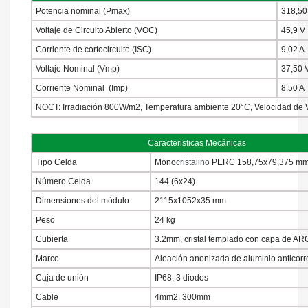
Potencia nominal (Pmax)
318,50
Voltaje de Circuito Abierto (VOC)
45,9 V
Corriente de cortocircuito (ISC)
9,02 A
Voltaje Nominal (Vmp)
37,50 
Corriente Nominal (Imp)
8,50 A
NOCT: Irradiación 800W/m2, Temperatura ambiente 20°C, Velocidad de V
Caracteristicas Mecánicas
Tipo Celda
Mono
cristalino
PERC 158,75x79,375 m
Número Celda
144 (6x24)
Dimensiones del módulo
2115x1052x35 mm
Peso
24 kg
Cubierta
3.2mm, cristal templado con capa de AR
Marco
Aleación anonizada de aluminio anticorr
Caja de unión
IP68, 3 diodos
Cable
4mm2, 300mm