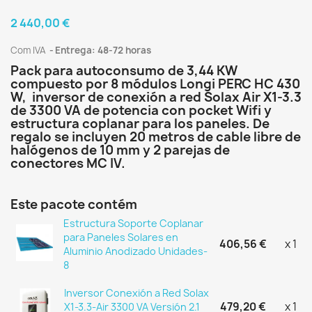
2 440,00 €
Com IVA
Entrega: 48-72 horas
Pack para autoconsumo de 3,44 KW
compuesto por 8 módulos Longi PERC HC 430
W, inversor de conexión a red Solax Air X1-3.3
de 3300 VA de potencia con pocket Wifi y
estructura coplanar para los paneles. De
regalo se incluyen 20 metros de cable libre de
halógenos de 10 mm y 2 parejas de
conectores MC IV.
Este pacote contém
Estructura Soporte Coplanar
para Paneles Solares en
406,56 €
x 1
Aluminio Anodizado Unidades-
8
Inversor Conexión a Red Solax
479,20 €
x 1
X1-3.3-Air 3300 VA Versión 2.1