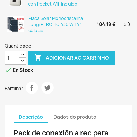
con Pocket Wifi incluido
Placa Solar Monocristalina
184,19 €
x 8
Longi PERC HC 430 W 144
células
Quantidade

ADICIONAR AO CARRINHO

En Stock
Partilhar
Descrição
Dados do produto
Pack de conexión a red para