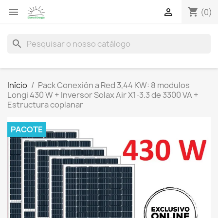
shopping_cart


(0)
search
Início
Pack Conexión a Red 3,44 KW: 8 modulos
Longi 430 W + Inversor Solax Air X1-3.3 de 3300 VA +
Estructura coplanar
PACOTE