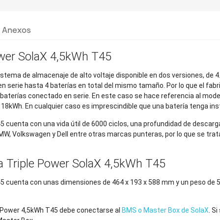
Anexos
Power SolaX 4,5kWh T45
 sistema de almacenaje de alto voltaje disponible en dos versiones, de 
en serie hasta 4 baterías en total del mismo tamaño. Por lo que el f
aterías conectado en serie. En este caso se hace referencia al model
18kWh. En cualquier caso es imprescindible que una batería tenga in
45 cuenta con una vida útil de 6000 ciclos, una profundidad de descarga
W, Volkswagen y Dell entre otras marcas punteras, por lo que se tra
ría Triple Power SolaX 4,5kWh T45
 T45 cuenta con unas dimensiones de 464 x 193 x 588 mm y un peso de 
le Power 4,5kWh T45 debe conectarse al
BMS o Master Box de SolaX
. S