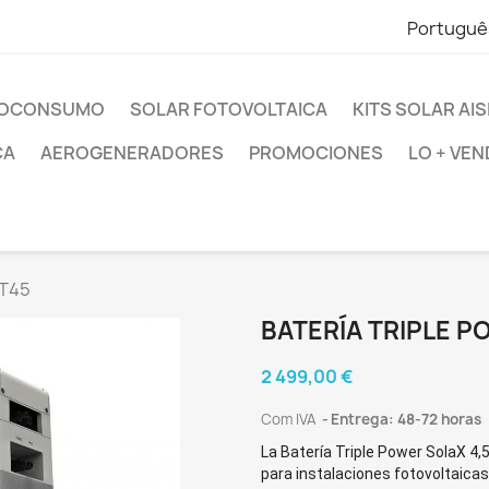
Portuguê
UTOCONSUMO
SOLAR FOTOVOLTAICA
KITS SOLAR AI
CA
AEROGENERADORES
PROMOCIONES
LO + VEN
 T45
BATERÍA TRIPLE P
2 499,00 €
Com IVA
Entrega: 48-72 horas
La
Batería Triple Power SolaX 4
para instalaciones fotovoltaica