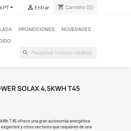
shopping_cart


Carrinho
(0)
s PT
Entrar
SLADA
PROMOCIONES
NOVEDADES
DIDO
search
OWER SOLAX 4,5KWH T45
,5kWh T45
ofrece una gran autonomía energética
s exigentes y otros sectores que requieren de una