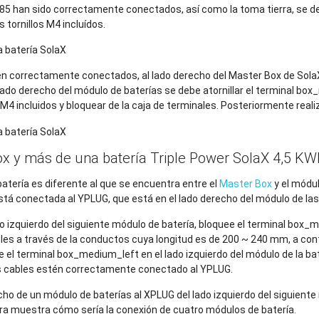
85 han sido correctamente conectados, así como la toma tierra, se deb
s tornillos M4 incluídos.
n correctamente conectados, al lado derecho del Master Box de SolaX 
 lado derecho del módulo de baterías se debe atornillar el terminal box_
s M4 incluidos y bloquear de la caja de terminales. Posteriormente rea
x y más de una batería Triple Power SolaX 4,5 K
batería es diferente al que se encuentra entre el
Master Box
y el módul
está conectada al YPLUG, que está en el lado derecho del módulo de las
o izquierdo del siguiente módulo de batería, bloquee el terminal box_
ables a través de la conductos cuya longitud es de 200 ~ 240 mm, a cont
e el terminal box_medium_left en el lado izquierdo del módulo de la bat
s cables estén correctamente conectado al YPLUG.
ho de un módulo de baterías al XPLUG del lado izquierdo del siguiente 
ura muestra cómo sería la conexión de cuatro módulos de batería.