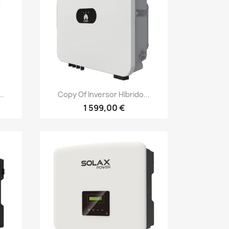
Vista rápida

..
Copy Of Inversor Híbrido...
1 599,00 €