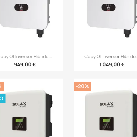
Vista rápida
Vista rápida


opy Of Inversor Híbrido...
Copy Of Inversor Híbrido.
949,00 €
1 049,00 €
%
-20%
O