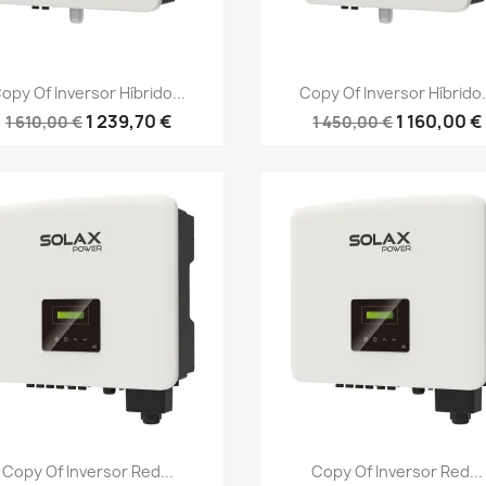
Vista rápida
Vista rápida


opy Of Inversor Híbrido...
Copy Of Inversor Híbrido.
1 239,70 €
1 160,00 €
1 610,00 €
1 450,00 €
Vista rápida
Vista rápida


Copy Of Inversor Red...
Copy Of Inversor Red...