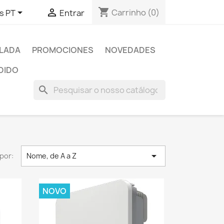
shopping_cart


Carrinho
(0)
s PT
Entrar
SLADA
PROMOCIONES
NOVEDADES
DIDO
search

por:
Nome, de A a Z
NOVO