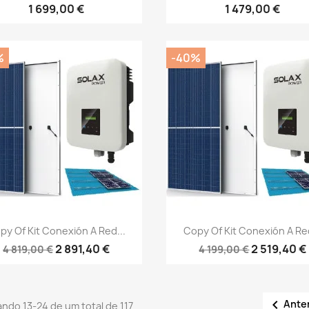
1 699,00 €
1 479,00 €
%
-40%
Vista rápida
Vista rápida


py Of Kit Conexión A Red...
Copy Of Kit Conexión A Red
2 891,40 €
2 519,40 €
4 819,00 €
4 199,00 €

Ante
ndo 13-24 de um total de 117