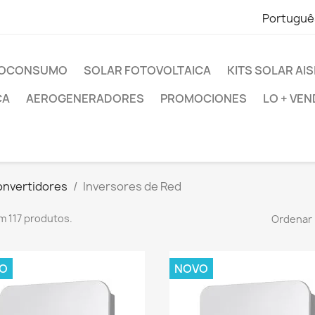
Portuguê
UTOCONSUMO
SOLAR FOTOVOLTAICA
KITS SOLAR AI
CA
AEROGENERADORES
PROMOCIONES
LO + VEN
onvertidores
Inversores de Red
m 117 produtos.
Ordenar 
O
NOVO