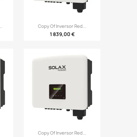
Vista rápida

..
Copy Of Inversor Red...
1 839,00 €
Vista rápida

Copy Of Inversor Red...