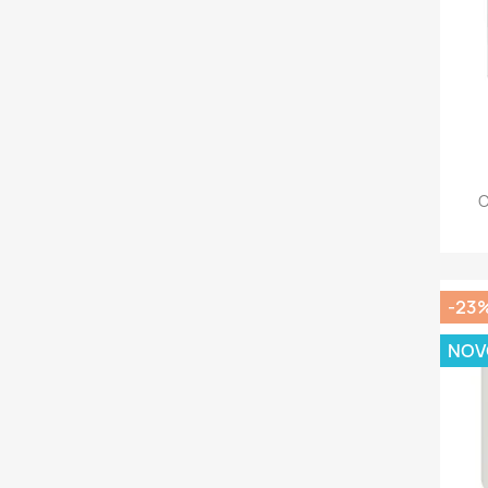
C
-23
NOV