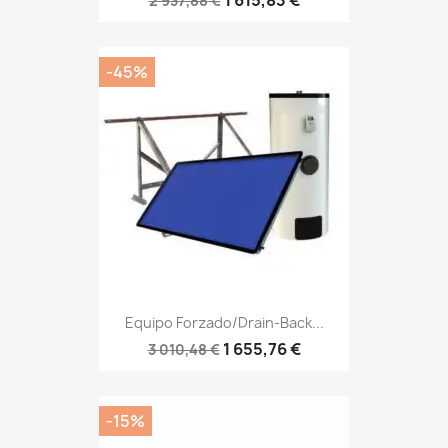
2 937,88 €
-45%
Equipo Forzado/Drain-Back...
1 655,76 €
3 010,48 €
-15%