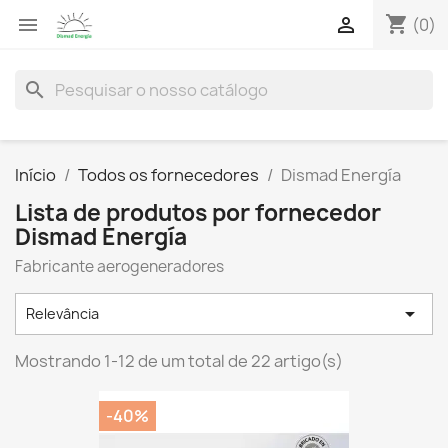
shopping_cart


(0)
search
Início
Todos os fornecedores
Dismad Energía
Lista de produtos por fornecedor
Dismad Energía
Fabricante aerogeneradores

Relevância
Mostrando 1-12 de um total de 22 artigo(s)
-40%